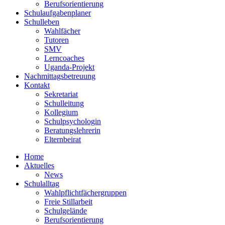
Berufsorientierung
Schulaufgabenplaner
Schulleben
Wahlfächer
Tutoren
SMV
Lerncoaches
Uganda-Projekt
Nachmittagsbetreuung
Kontakt
Sekretariat
Schulleitung
Kollegium
Schulpsychologin
Beratungslehrerin
Elternbeirat
Home
Aktuelles
News
Schulalltag
Wahlpflichtfächergruppen
Freie Stillarbeit
Schulgelände
Berufsorientierung