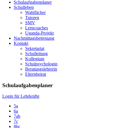
Schulaufgabenplaner
Schulleben
Wahlfächer
Tutoren
SMV
Lerncoaches
Uganda-Projekt
Nachmittagsbetreuung
Kontakt
Sekretariat
Schulleitung
Kollegium
Schulpsychologin
Beratungslehrerin
Elternbeirat
Schulaufgabenplaner
Login für Lehrkräfte
5a
6a
7ab
7c
8bc