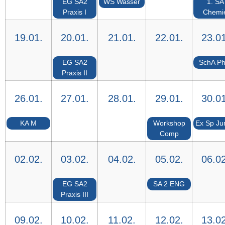
EG SA2
WS Wasser
1. SA
Praxis I
Chemi
19.01.
20.01.
21.01.
22.01.
23.01
EG SA2
SchA Ph
Praxis II
26.01.
27.01.
28.01.
29.01.
30.01
KA M
Workshop
Ex Sp Ju
Comp
02.02.
03.02.
04.02.
05.02.
06.02
EG SA2
SA 2 ENG
Praxis III
09.02.
10.02.
11.02.
12.02.
13.02