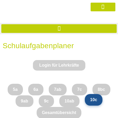
Schulaufgabenplaner
Login für Lehrkräfte
5a
6a
7ab
7c
8bc
10c
9ab
9c
10ab
Gesamtübersicht