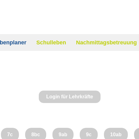
benplaner
Schulleben
Nachmittagsbetreuung
Login für Lehrkräfte
7c
8bc
9ab
9c
10ab