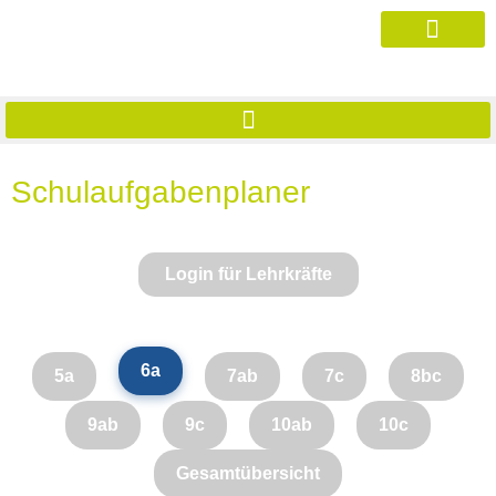
Schulaufgabenplaner
Login für Lehrkräfte
6a
5a
7ab
7c
8bc
9ab
9c
10ab
10c
Gesamtübersicht