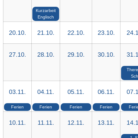
Kurzarbeit
Englisch
20.10.
21.10.
22.10.
23.10.
24.1
27.10.
28.10.
29.10.
30.10.
31.1
There
Sch
03.11.
04.11.
05.11.
06.11.
07.1
Ferien
Ferien
Ferien
Ferien
Feri
10.11.
11.11.
12.11.
13.11.
14.1
1. 