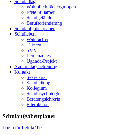
Schulalltag
Wahlpflichtfächergruppen
Freie Stillarbeit
Schulgelände
Berufsorientierung
Schulaufgabenplaner
Schulleben
Wahlfächer
Tutoren
SMV
Lerncoaches
Uganda-Projekt
Nachmittagsbetreuung
Kontakt
Sekretariat
Schulleitung
Kollegium
Schulpsychologin
Beratungslehrerin
Elternbeirat
Schulaufgabenplaner
Login für Lehrkräfte