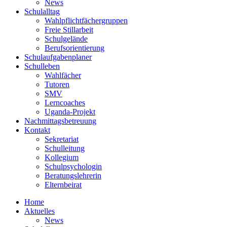
News
Schulalltag
Wahlpflichtfächergruppen
Freie Stillarbeit
Schulgelände
Berufsorientierung
Schulaufgabenplaner
Schulleben
Wahlfächer
Tutoren
SMV
Lerncoaches
Uganda-Projekt
Nachmittagsbetreuung
Kontakt
Sekretariat
Schulleitung
Kollegium
Schulpsychologin
Beratungslehrerin
Elternbeirat
Home
Aktuelles
News