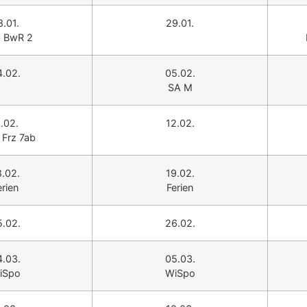
8.01.
29.01.
 BwR 2
4.02.
05.02.
SA M
1.02.
12.02.
 Frz 7ab
8.02.
19.02.
erien
Ferien
5.02.
26.02.
4.03.
05.03.
iSpo
WiSpo