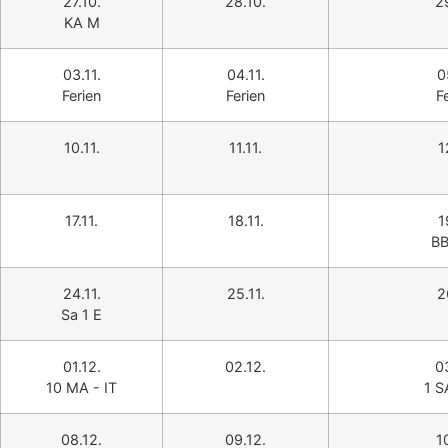
27.10.
28.10.
2
KA M
03.11.
04.11.
0
Ferien
Ferien
F
10.11.
11.11.
1
17.11.
18.11.
1
BB
24.11.
25.11.
2
Sa 1 E
01.12.
02.12.
0
10 MA - IT
1 S
08.12.
09.12.
1