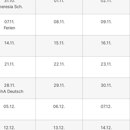
31.10.
01.11.
02.11.
heresia Sch.
07.11.
08.11.
09.11.
Ferien
14.11.
15.11.
16.11.
21.11.
22.11.
23.11.
28.11.
29.11.
30.11.
chA Deutsch
05.12.
06.12.
07.12.
12.12.
13.12.
14.12.