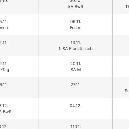
9.10.
30.10.
kA BwR
T
5.11.
06.11.
erien
Ferien
2.11.
13.11.
1. SA Französisch
9.11.
20.11.
-Tag
SA M
6.11.
27.11.
S
3.12.
04.12.
A BwR
0.12.
11.12.