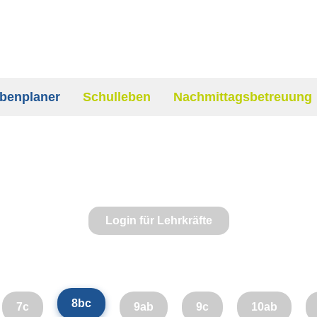
benplaner
Schulleben
Nachmittagsbetreuung
Login für Lehrkräfte
8bc
7c
9ab
9c
10ab