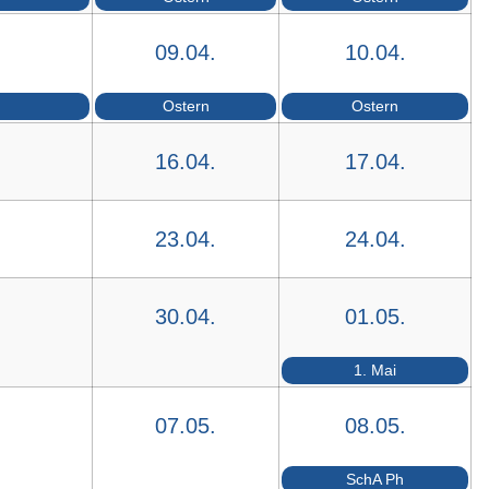
09.04.
10.04.
Ostern
Ostern
16.04.
17.04.
23.04.
24.04.
30.04.
01.05.
1. Mai
07.05.
08.05.
SchA Ph