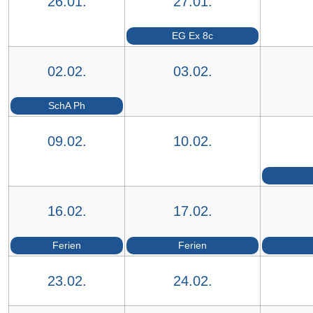
26.01.
27.01.
EG Ex 8c
02.02.
03.02.
SchA Ph
09.02.
10.02.
16.02.
17.02.
Ferien
Ferien
23.02.
24.02.