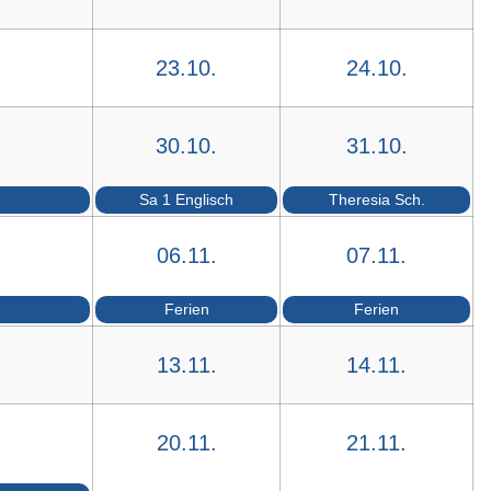
23.10.
24.10.
30.10.
31.10.
Sa 1 Englisch
Theresia Sch.
06.11.
07.11.
Ferien
Ferien
13.11.
14.11.
20.11.
21.11.