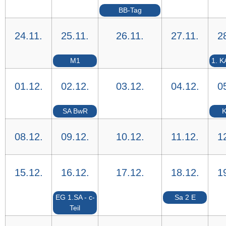
BB-Tag
24.11.
25.11.
26.11.
27.11.
2
M1
1. K
01.12.
02.12.
03.12.
04.12.
0
SA BwR
K
08.12.
09.12.
10.12.
11.12.
1
15.12.
16.12.
17.12.
18.12.
1
EG 1.SA - c-
Sa 2 E
Teil