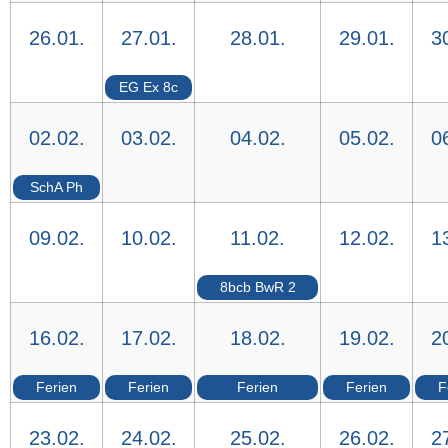
26.01.
27.01.
28.01.
29.01.
3
EG Ex 8c
02.02.
03.02.
04.02.
05.02.
0
SchA Ph
09.02.
10.02.
11.02.
12.02.
1
8bcb BwR 2
16.02.
17.02.
18.02.
19.02.
2
Ferien
Ferien
Ferien
Ferien
F
23.02.
24.02.
25.02.
26.02.
2