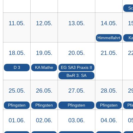
Sc
11.05.
12.05.
13.05.
14.05.
1
Himmelfahrt
Ka
18.05.
19.05.
20.05.
21.05.
2
D 3
KA Mathe
EG SA3 Praxis II
BwR 3. SA
25.05.
26.05.
27.05.
28.05.
2
Pfingsten
Pfingsten
Pfingsten
Pfingsten
Pf
01.06.
02.06.
03.06.
04.06.
0