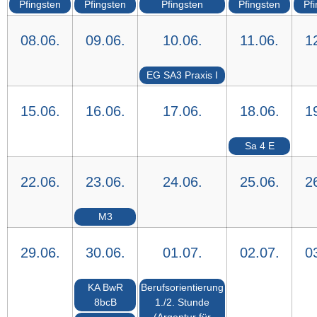
Pfingsten
Pfingsten
Pfingsten
Pfingsten
Pf
08.06.
09.06.
10.06.
11.06.
1
EG SA3 Praxis I
15.06.
16.06.
17.06.
18.06.
1
Sa 4 E
22.06.
23.06.
24.06.
25.06.
2
M3
29.06.
30.06.
01.07.
02.07.
0
KA BwR
Berufsorientierung
8bcB
1./2. Stunde