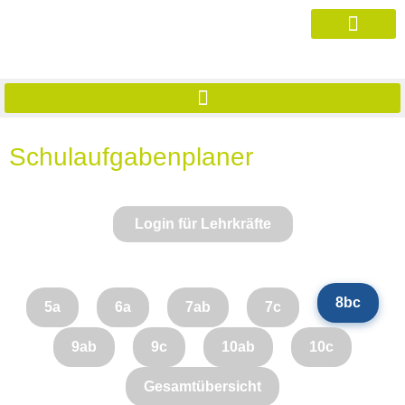
Schulaufgabenplaner
Login für Lehrkräfte
8bc
5a
6a
7ab
7c
9ab
9c
10ab
10c
Gesamtübersicht