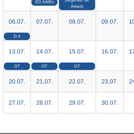
(Argentur für
EG KA/Ex
Arbeit)
06.07.
07.07.
08.07.
09.07.
1
D 4
13.07.
14.07.
15.07.
16.07.
1
OT
OT
OT
20.07.
21.07.
22.07.
23.07.
2
27.07.
28.07.
29.07.
30.07.