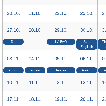
20.10.
21.10.
22.10.
23.10.
2
27.10.
28.10.
29.10.
30.10.
3
D 1
KA BwR
Sa 1
Th
Englisch
03.11.
04.11.
05.11.
06.11.
0
Ferien
Ferien
Ferien
Ferien
F
10.11.
11.11.
12.11.
13.11.
1
17.11.
18.11.
19.11.
20.11.
2