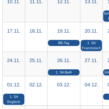
10.11.
11.11.
12.11.
13.11.
Sch
17.11.
18.11.
19.11.
20.11.
BB-Tag
1. SA
Französisch
24.11.
25.11.
26.11.
27.11.
1. SA BwR
KA
01.12.
02.12.
03.12.
04.12.
1. SA
Englisch