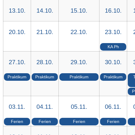
13.10.
14.10.
15.10.
16.10.
20.10.
21.10.
22.10.
23.10.
KA Ph
27.10.
28.10.
29.10.
30.10.
Praktikum
Praktikum
Praktikum
Praktikum
P
03.11.
04.11.
05.11.
06.11.
Ferien
Ferien
Ferien
Ferien