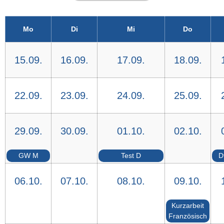
Mo
Di
Mi
Do
15.09.
16.09.
17.09.
18.09.
22.09.
23.09.
24.09.
25.09.
29.09.
30.09.
01.10.
02.10.
GW M
Test D
D
06.10.
07.10.
08.10.
09.10.
Kurzarbeit
Französisch