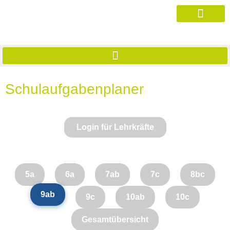
Schulaufgabenplaner
Login für Lehrkräfte
5a
6a
7ab
7c
8bc
9ab
9c
10ab
10c
Gesamtübersicht