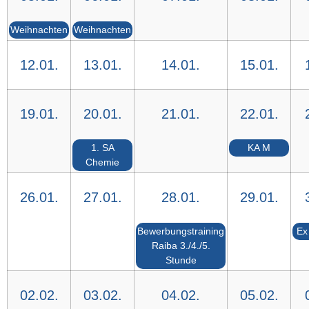
Weihnachten
Weihnachten
12.01.
13.01.
14.01.
15.01.
19.01.
20.01.
21.01.
22.01.
1. SA
KA M
Chemie
26.01.
27.01.
28.01.
29.01.
Bewerbungstraining
Ex
Raiba 3./4./5.
Stunde
02.02.
03.02.
04.02.
05.02.