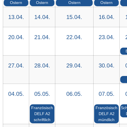
Ostern
Ostern
Ostern
Ostern
13.04.
14.04.
15.04.
16.04.
20.04.
21.04.
22.04.
23.04.
27.04.
28.04.
29.04.
30.04.
04.05.
05.05.
06.05.
07.05.
Französisch
Französisch
Sch
DELF A2
DELF A2
schriftlich
mündlich