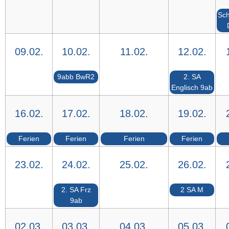
Sch
09.02.
10.02.
11.02.
12.02.
9abb BwR2
2. SA
Englisch 9ab
16.02.
17.02.
18.02.
19.02.
Ferien
Ferien
Ferien
Ferien
23.02.
24.02.
25.02.
26.02.
2. SA Frz
2 SA M
9ab
02.03.
03.03.
04.03.
05.03.