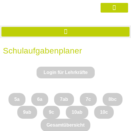
Schulaufgabenplaner
Login für Lehrkräfte
5a
6a
7ab
7c
8bc
9ab
9c
10ab
10c
Gesamtübersicht