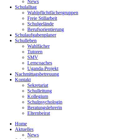
News
Schulalltag
Wahlpflichtfächergruppen
Freie Stillarbeit
Schulgelände
Berufsorientierung
Schulaufgabenplaner
Schulleben
Wahlfächer
Tutoren
SMV
Lerncoaches
Uganda-Projekt
Nachmittagsbetreuung
Kontakt
Sekretariat
Schulleitung
Kollegium
Schulpsychologin
Beratungslehrerin
Elternbeirat
Home
Aktuelles
News