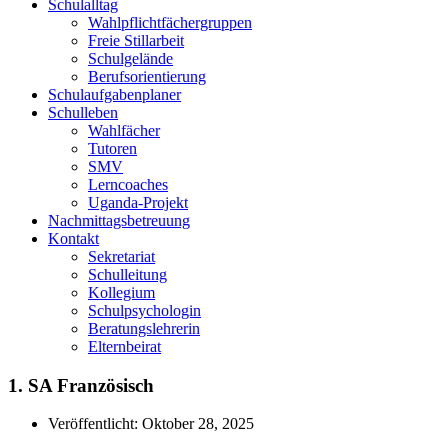
Schulalltag
Wahlpflichtfächergruppen
Freie Stillarbeit
Schulgelände
Berufsorientierung
Schulaufgabenplaner
Schulleben
Wahlfächer
Tutoren
SMV
Lerncoaches
Uganda-Projekt
Nachmittagsbetreuung
Kontakt
Sekretariat
Schulleitung
Kollegium
Schulpsychologin
Beratungslehrerin
Elternbeirat
1. SA Französisch
Veröffentlicht:
Oktober 28, 2025