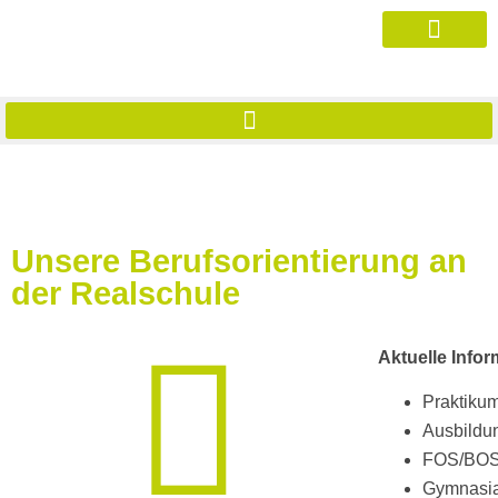
Unsere Berufsorientierung an
der Realschule
Aktuelle Infor
Praktiku
Ausbildu
FOS/BO
Gymnasia