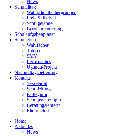
News
Schulalltag
Wahlpflichtfächergruppen
Freie Stillarbeit
Schulgelände
Berufsorientierung
Schulaufgabenplaner
Schulleben
Wahlfächer
Tutoren
SMV
Lerncoaches
Uganda-Projekt
Nachmittagsbetreuung
Kontakt
Sekretariat
Schulleitung
Kollegium
Schulpsychologin
Beratungslehrerin
Elternbeirat
Home
Aktuelles
News