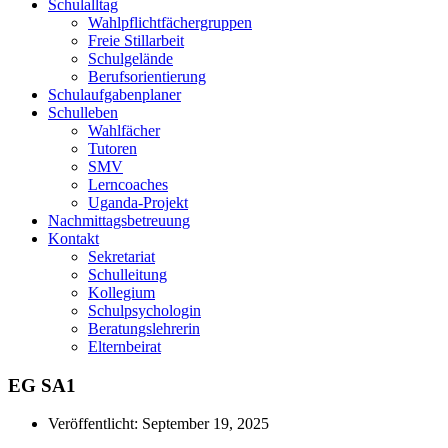
Schulalltag
Wahlpflichtfächergruppen
Freie Stillarbeit
Schulgelände
Berufsorientierung
Schulaufgabenplaner
Schulleben
Wahlfächer
Tutoren
SMV
Lerncoaches
Uganda-Projekt
Nachmittagsbetreuung
Kontakt
Sekretariat
Schulleitung
Kollegium
Schulpsychologin
Beratungslehrerin
Elternbeirat
EG SA1
Veröffentlicht:
September 19, 2025