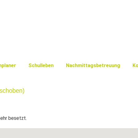
nplaner
Schulleben
Nachmittagsbetreuung
Ko
rschoben)
mehr besetzt.