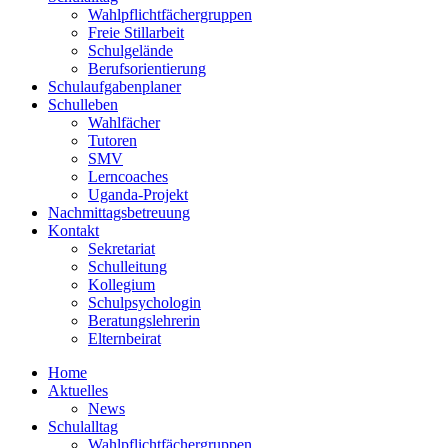
Wahlpflichtfächergruppen
Freie Stillarbeit
Schulgelände
Berufsorientierung
Schulaufgabenplaner
Schulleben
Wahlfächer
Tutoren
SMV
Lerncoaches
Uganda-Projekt
Nachmittagsbetreuung
Kontakt
Sekretariat
Schulleitung
Kollegium
Schulpsychologin
Beratungslehrerin
Elternbeirat
Home
Aktuelles
News
Schulalltag
Wahlpflichtfächergruppen