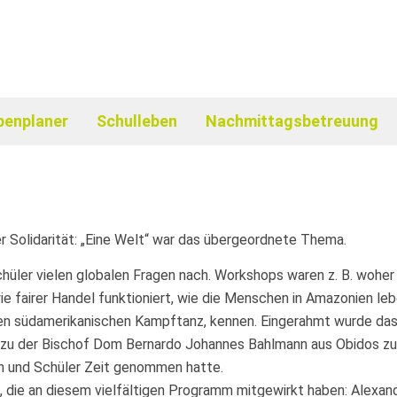
benplaner
Schulleben
Nachmittagsbetreuung
r Solidarität: „Eine Welt“ war das übergeordnete Thema.
hüler vielen globalen Fragen nach. Workshops waren z. B. wohe
ie fairer Handel funktioniert, wie die Menschen in Amazonien le
a, einen südamerikanischen Kampftanz, kennen. Eingerahmt wurde
 zu der Bischof Dom Bernardo Johannes Bahlmann aus Obidos zuge
nen und Schüler Zeit genommen hatte.
, die an diesem vielfältigen Programm mitgewirkt haben: Alexan