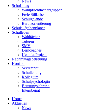
News
Schulalltag
Wahlpflichtfächergruppen
Freie Stillarbeit
Schulgelände
Berufsorientierung
Schulaufgabenplaner
Schulleben
Wahlfächer
Tutoren
SMV
Lerncoaches
Uganda-Projekt
Nachmittagsbetreuung
Kontakt
Sekretariat
Schulleitung
Kollegium
Schulpsychologin
Beratungslehrerin
Elternbeirat
Home
Aktuelles
News