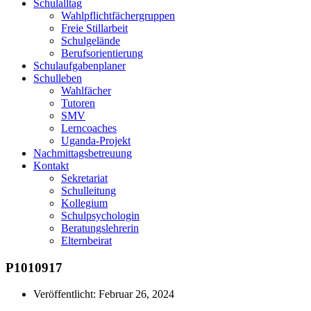
Schulalltag
Wahlpflichtfächergruppen
Freie Stillarbeit
Schulgelände
Berufsorientierung
Schulaufgabenplaner
Schulleben
Wahlfächer
Tutoren
SMV
Lerncoaches
Uganda-Projekt
Nachmittagsbetreuung
Kontakt
Sekretariat
Schulleitung
Kollegium
Schulpsychologin
Beratungslehrerin
Elternbeirat
P1010917
Veröffentlicht:
Februar 26, 2024