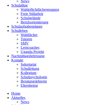
News
Schulalltag
Wahlpflichtfächergruppen
Freie Stillarbeit
Schulgelände
Berufsorientierung
Schulaufgabenplaner
Schulleben
Wahlfächer
Tutoren
SMV
Lerncoaches
Uganda-Projekt
Nachmittagsbetreuung
Kontakt
Sekretariat
Schulleitung
Kollegium
Schulpsychologin
Beratungslehrerin
Elternbeirat
Home
Aktuelles
News