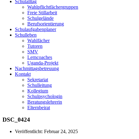
Schulalltag
Wahlpflichtfächergruppen
Freie Stillarbeit
Schulgelände
Berufsorientierung
Schulaufgabenplaner
Schulleben
Wahlfächer
Tutoren
SMV
Lerncoaches
Uganda-Projekt
Nachmittagsbetreuung
Kontakt
Sekretariat
Schulleitung
Kollegium
Schulpsychologin
Beratungslehrerin
Elternbeirat
DSC_0424
Veröffentlicht:
Februar 24, 2025