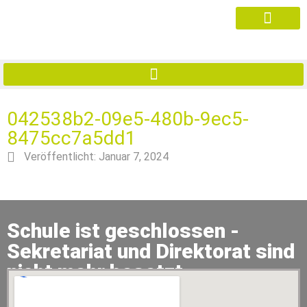
042538b2-09e5-480b-9ec5-
8475cc7a5dd1
Veröffentlicht:
Januar 7, 2024
Schule ist geschlossen -
Sekretariat und Direktorat sind
nicht mehr besetzt.