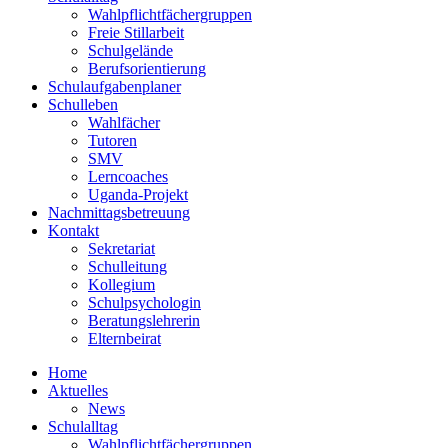
Wahlpflichtfächergruppen
Freie Stillarbeit
Schulgelände
Berufsorientierung
Schulaufgabenplaner
Schulleben
Wahlfächer
Tutoren
SMV
Lerncoaches
Uganda-Projekt
Nachmittagsbetreuung
Kontakt
Sekretariat
Schulleitung
Kollegium
Schulpsychologin
Beratungslehrerin
Elternbeirat
Home
Aktuelles
News
Schulalltag
Wahlpflichtfächergruppen