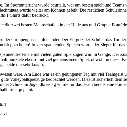
. Im Sportunterricht wurde beurteilt, wer am besten spielt und Teams
hmittag wurde weiter am Können gefeilt. Die restlichen Schülerinnen
ts-T-Shirts dafür bedruckt.
 die zwei besten Mannschaften in der Halle aus und Gruppe B auf dem 
sten der Gruppenphase aufeinander. Der Ehrgeiz der Schüler das Turnie
tsieg zu holen! In vier spannenden Spielen wurde der Sieger für das 
r spannendes Finale mit vielen guten Spielzügen war im Gange. Der Zu
aft punktete ebenso mit viel gemeinsamem Spiel, obwohl in dieser Kon
gs beide nur sehr knapp.
ewesen wäre. Am Ende war es ein gelungener Tag mit viel Teamgeist u
 gute Volleyballspielzüge beobachtet werden. Dies ist sicherlich dem se
 der Schule im Jugendkreistag wurde für das Team bereits eine Förder
ballturnier geplant.
hule
etzt.