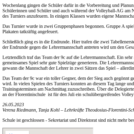
Wochenlang gingen die Schüler dafür in die Vorbereitung und Planung
Schülerinnen und Schüler und auch während der Volleyball-AG am Nac
des Turniers anzufeuern. In einigen Klassen wurden eigene Mannschaf
Das Turnier wurde in zwei Gruppenphasen begonnen. Gruppe A spielte
Plakaten tatkräftig angefeuert.
Schließlich ging es in die Endrunde. Hier trafen die zwei Tabellener
der Endrunde gegen die Lehrermannschaft antreten wird um den Gesam
Letztendlich traf das Team der 9c auf die Lehrermannschaft. Ein seh
gemeinsames Spiel sehr gute Spielzüge generieren. Die Lehrermannsch
gewann die Mannschaft der Lehrer in zwei Sätzen das Spiel – allerdin
Das Team der 9c war ein toller Gegner, dem der Sieg auch gegönnt g
wird. In vielen Spielen des Turniers konnten an diesem Tag lange und
Trainingsterminen am Nachmittag zuzuschreiben. Über die Delegierten
an der Florentinischule ist für den Juli ein schulübergreifendes Volley
26.05.2023
Verena Riedmann, Tanja Kohl – Lehrkräfte Theodosius-Florentini-Sc
Schule ist geschlossen - Sekretariat und Direktorat sind nicht mehr bes