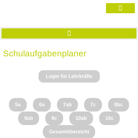
Schulaufgabenplaner
Login für Lehrkräfte
5a
6a
7ab
7c
8bc
9ab
9c
10ab
10c
Gesamtübersicht