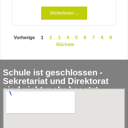
Weiterlesen ...
Vorherige
1
2
3
4
5
6
7
8
9
Nächste
Schule ist geschlossen -
Sekretariat und Direktorat
sind nicht mehr besetzt.