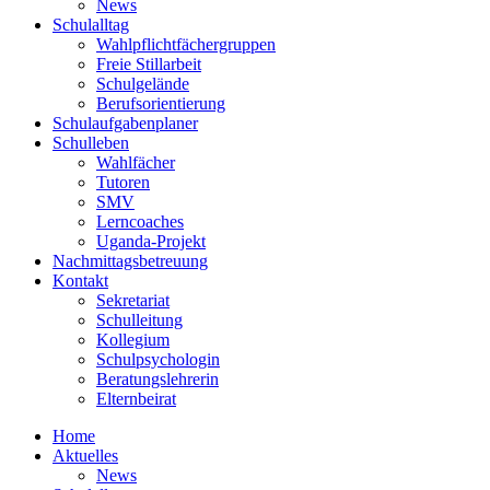
News
Schulalltag
Wahlpflichtfächergruppen
Freie Stillarbeit
Schulgelände
Berufsorientierung
Schulaufgabenplaner
Schulleben
Wahlfächer
Tutoren
SMV
Lerncoaches
Uganda-Projekt
Nachmittagsbetreuung
Kontakt
Sekretariat
Schulleitung
Kollegium
Schulpsychologin
Beratungslehrerin
Elternbeirat
Home
Aktuelles
News