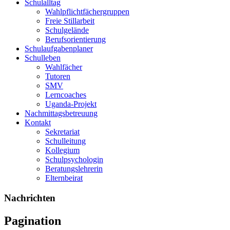
Schulalltag
Wahlpflichtfächergruppen
Freie Stillarbeit
Schulgelände
Berufsorientierung
Schulaufgabenplaner
Schulleben
Wahlfächer
Tutoren
SMV
Lerncoaches
Uganda-Projekt
Nachmittagsbetreuung
Kontakt
Sekretariat
Schulleitung
Kollegium
Schulpsychologin
Beratungslehrerin
Elternbeirat
Nachrichten
Pagination