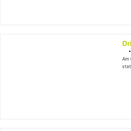
Dr
Am v
stat