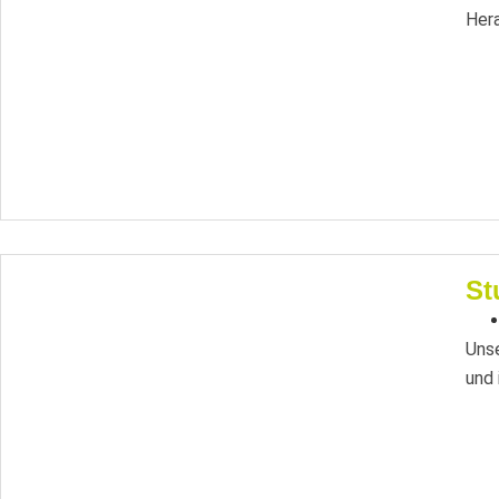
Hera
St
Unse
und 