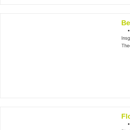
Be
Insg
Theo
Fl