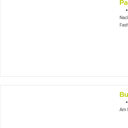
Pa
Nach
Fash
Bu
Am M