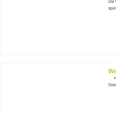
Die 
spür
We
Orie