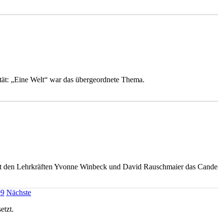
rität: „Eine Welt“ war das übergeordnete Thema.
it den Lehrkräften Yvonne Winbeck und David Rauschmaier das Candea
e
9
Nächste
etzt.