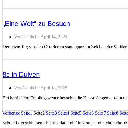
Weiterlesen ...
„Eine Welt“ zu Besuch
Veröffentlicht:
April 14, 2025
Der letzte Tag vor den Osterferien stand ganz im Zeichen der Solida
Weiterlesen ...
8c in Duiven
Veröffentlicht:
April 14, 2025
Bei herrlichem Frühlingswetter besuchte die Klasse 8c gemeinsam m
Weiterlesen ...
Vorherige
Seite
1
Seite
2
Seite
3
Seite
4
Seite
5
Seite
6
Seite
7
Seite
8
Seit
Schule ist geschlossen - Sekretariat und Direktorat sind nicht mehr bes