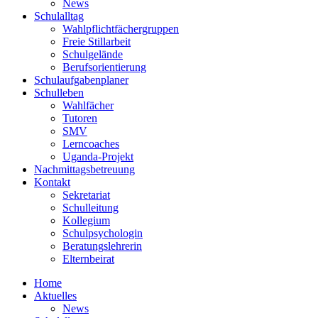
News
Schulalltag
Wahlpflichtfächergruppen
Freie Stillarbeit
Schulgelände
Berufsorientierung
Schulaufgabenplaner
Schulleben
Wahlfächer
Tutoren
SMV
Lerncoaches
Uganda-Projekt
Nachmittagsbetreuung
Kontakt
Sekretariat
Schulleitung
Kollegium
Schulpsychologin
Beratungslehrerin
Elternbeirat
Home
Aktuelles
News