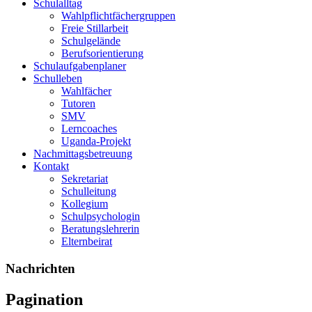
Schulalltag
Wahlpflichtfächergruppen
Freie Stillarbeit
Schulgelände
Berufsorientierung
Schulaufgabenplaner
Schulleben
Wahlfächer
Tutoren
SMV
Lerncoaches
Uganda-Projekt
Nachmittagsbetreuung
Kontakt
Sekretariat
Schulleitung
Kollegium
Schulpsychologin
Beratungslehrerin
Elternbeirat
Nachrichten
Pagination