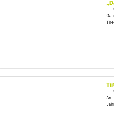
„D
Ganz
Theo
Tu
Am v
Jah