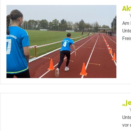
Ak
Am F
Unte
Frei
„J
Unte
vor 