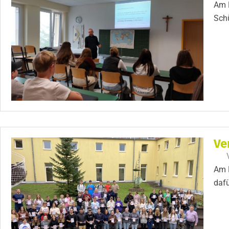
Am F
Schü
Ve
Am M
dafü