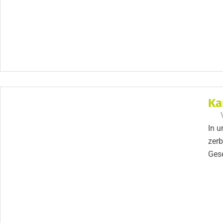
Ka
In u
zerb
Gese