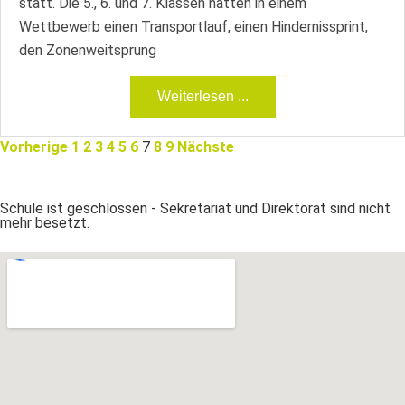
statt. Die 5., 6. und 7. Klassen hatten in einem
Wettbewerb einen Transportlauf, einen Hindernissprint,
den Zonenweitsprung
Weiterlesen ...
Vorherige
1
2
3
4
5
6
7
8
9
Nächste
Schule ist geschlossen - Sekretariat und Direktorat sind nicht
mehr besetzt.