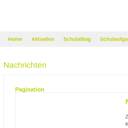
Home
Aktuelles
Schulalltag
Schulaufga
Nachrichten
Pagination
Z
K