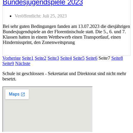
Bundesjugendspiele 2023
Veröffentlicht:
Juli 25, 2023
Bei sehr guten Bedingungen fanden am 13.07.2023 die diesjährigen
Bundesjugendspiele an der Florentinischule statt. Die 5., 6. und 7.
Klassen hatten in einem Wettbewerb einen Transportlauf, einen
Hindernissprint, den Zonenweitsprung
Weiterlesen ...
Vorherige
Seite
1
Seite
2
Seite
3
Seite
4
Seite
5
Seite
6
Seite
7
Seite
8
Seite
9
Nächste
Schule ist geschlossen - Sekretariat und Direktorat sind nicht mehr
besetzt.