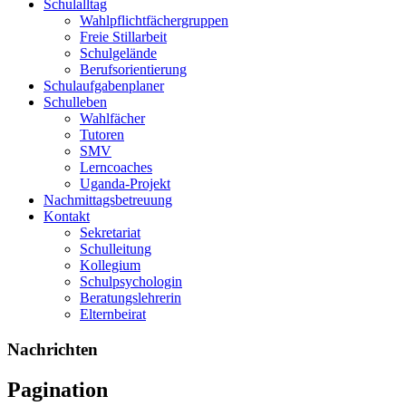
Schulalltag
Wahlpflichtfächergruppen
Freie Stillarbeit
Schulgelände
Berufsorientierung
Schulaufgabenplaner
Schulleben
Wahlfächer
Tutoren
SMV
Lerncoaches
Uganda-Projekt
Nachmittagsbetreuung
Kontakt
Sekretariat
Schulleitung
Kollegium
Schulpsychologin
Beratungslehrerin
Elternbeirat
Nachrichten
Pagination