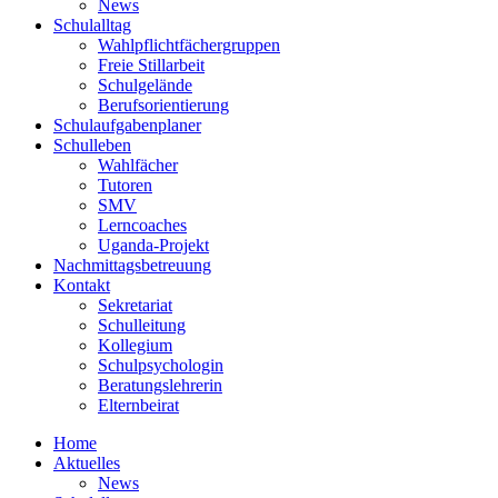
News
Schulalltag
Wahlpflichtfächergruppen
Freie Stillarbeit
Schulgelände
Berufsorientierung
Schulaufgabenplaner
Schulleben
Wahlfächer
Tutoren
SMV
Lerncoaches
Uganda-Projekt
Nachmittagsbetreuung
Kontakt
Sekretariat
Schulleitung
Kollegium
Schulpsychologin
Beratungslehrerin
Elternbeirat
Home
Aktuelles
News