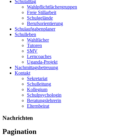
Schulalltag
Wahlpflichtfächergruppen
Freie Stillarbeit
Schulgelände
Berufsorientierung
Schulaufgabenplaner
Schulleben
Wahlfächer
Tutoren
SMV
Lerncoaches
Uganda-Projekt
Nachmittagsbetreuung
Kontakt
Sekretariat
Schulleitung
Kollegium
Schulpsychologin
Beratungslehrerin
Elternbeirat
Nachrichten
Pagination