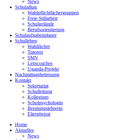
News
Schulalltag
Wahlpflichtfächergruppen
Freie Stillarbeit
Schulgelände
Berufsorientierung
Schulaufgabenplaner
Schulleben
Wahlfächer
Tutoren
SMV
Lerncoaches
Uganda-Projekt
Nachmittagsbetreuung
Kontakt
Sekretariat
Schulleitung
Kollegium
Schulpsychologin
Beratungslehrerin
Elternbeirat
Home
Aktuelles
News