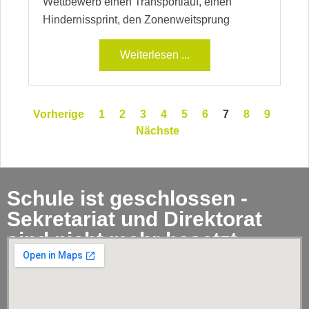
Wettbewerb einen Transportlauf, einen
Hindernissprint, den Zonenweitsprung
Weiterlesen ...
Vorherige
1
2
3
4
5
6
7
8
9
Nächste
Schule ist geschlossen -
Sekretariat und Direktorat
sind nicht mehr besetzt.